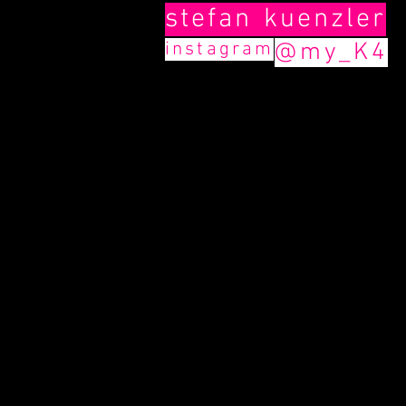
stefan
kuenzler
instagram
@my_K4